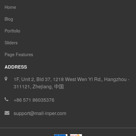
Home
Blog
Portfolio
Sliders
Page Features
ADDRESS
1F, Unit 2, Bld 37, 1218 West Wen Yi Rd,
,
Hangzhou
-
311121
,
Zhejiang
,
中国
+86 571 86035376
support@mail-inper.com