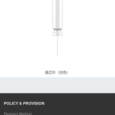
插芯针（白色）
POLICY & PROVISION
Payment Method