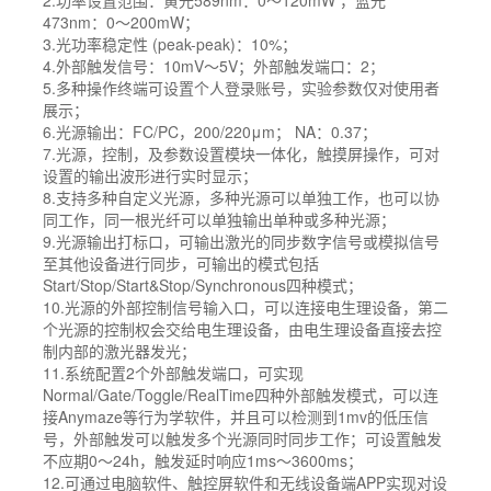
2.功率设置范围：黄光589nm：0～120mW ，蓝光
473nm：0～200mW；
3.光功率稳定性 (peak-peak)：10%；
4.外部触发信号：10mV～5V；外部触发端口：2；
5.多种操作终端可设置个人登录账号，实验参数仅对使用者
展示；
6.光源输出：FC/PC，200/220μm； NA：0.37；
7.光源，控制，及参数设置模块一体化，触摸屏操作，可对
设置的输出波形进行实时显示；
8.支持多种自定义光源，多种光源可以单独工作，也可以协
同工作，同一根光纤可以单独输出单种或多种光源；
9.光源输出打标口，可输出激光的同步数字信号或模拟信号
至其他设备进行同步，可输出的模式包括
Start/Stop/Start&Stop/Synchronous四种模式；
10.光源的外部控制信号输入口，可以连接电生理设备，第二
个光源的控制权会交给电生理设备，由电生理设备直接去控
制内部的激光器发光；
11.系统配置2个外部触发端口，可实现
Normal/Gate/Toggle/RealTime四种外部触发模式，可以连
接Anymaze等行为学软件，并且可以检测到1mv的低压信
号，外部触发可以触发多个光源同时同步工作；可设置触发
不应期0～24h，触发延时响应1ms～3600ms；
12.可通过电脑软件、触控屏软件和无线设备端APP实现对设